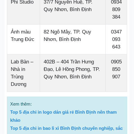
Phi Studio
37/7 Nguyễn Huệ, TP.
0934
Quy Nhơn, Bình Định
809
384
Ảnh màu
82 Ngô Mây, TP. Quy
0347
Trung Đức
Nhơn, Bình Định
093
643
Lab Bàn –
402B – 404 Trần Hưng
0905
Nhà in
Đạo, Lê Hồng Phong, TP.
850
Trùng
Quy Nhơn, Bình Định
907
Dương
Xem thêm:
Top 5 địa chỉ in logo dán giá rẻ Bình Định nên tham
khảo
Top 5 địa chỉ in bao lì xì Bình Định chuyên nghiệp, sắc