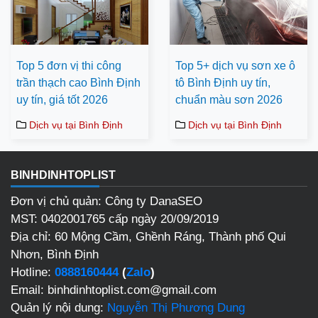
Top 5 đơn vị thi công
Top 5+ dịch vụ sơn xe ô
trần thạch cao Bình Định
tô Bình Định uy tín,
uy tín, giá tốt 2026
chuẩn màu sơn 2026
Dịch vụ tại Bình Định
Dịch vụ tại Bình Định
BINHDINHTOPLIST
Đơn vị chủ quản: Công ty DanaSEO
MST: 0402001765 cấp ngày 20/09/2019
Địa chỉ: 60 Mộng Cầm, Ghềnh Ráng, Thành phố Qui
Nhơn, Bình Định
Hotline:
0888160444
(
Zalo
)
Email: binhdinhtoplist.com@gmail.com
Quản lý nội dung:
Nguyễn Thị Phương Dung