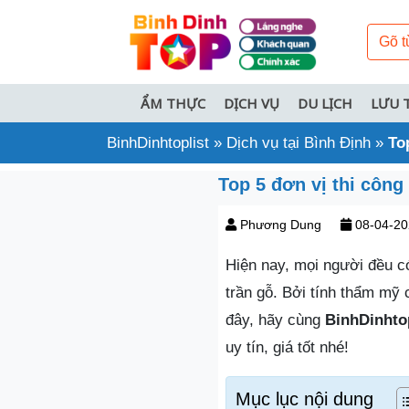
ẨM THỰC
DỊCH VỤ
DU LỊCH
LƯU 
BinhDinhtoplist
»
Dịch vụ tại Bình Định
»
To
Top 5 đơn vị thi công 
Phương Dung
08-04-20
Hiện nay, mọi người đều c
trần gỗ. Bởi tính thẩm mỹ
đây, hãy cùng
BinhDinhtop
uy tín, giá tốt nhé!
Mục lục nội dung