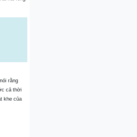
nói rằng
ớc cả thời
ắt khe của