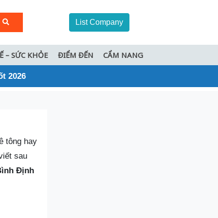
List Company
TẾ – SỨC KHỎE
ĐIỂM ĐẾN
CẨM NANG
ốt 2026
ê tông hay
viết sau
Bình Định