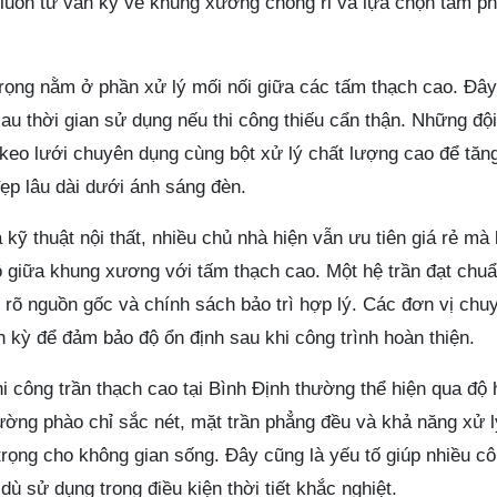
n luôn tư vấn kỹ về khung xương chống rỉ và lựa chọn tấm p
 trọng nằm ở phần xử lý mối nối giữa các tấm thạch cao. Đâ
 sau thời gian sử dụng nếu thi công thiếu cẩn thận. Những độ
eo lưới chuyên dụng cùng bột xử lý chất lượng cao để tăng 
ẹp lâu dài dưới ánh sáng đèn.
 kỹ thuật nội thất, nhiều chủ nhà hiện vẫn ưu tiên giá rẻ mà
ộ giữa khung xương với tấm thạch cao. Một hệ trần đạt chu
u rõ nguồn gốc và chính sách bảo trì hợp lý. Các đơn vị chu
h kỳ để đảm bảo độ ổn định sau khi công trình hoàn thiện.
hi công trần thạch cao tại Bình Định thường thể hiện qua độ 
đường phào chỉ sắc nét, mặt trần phẳng đều và khả năng xử 
rọng cho không gian sống. Đây cũng là yếu tố giúp nhiều cô
dù sử dụng trong điều kiện thời tiết khắc nghiệt.