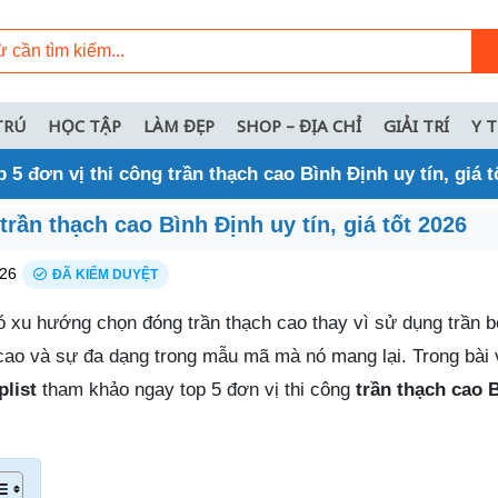
TRÚ
HỌC TẬP
LÀM ĐẸP
SHOP – ĐỊA CHỈ
GIẢI TRÍ
Y 
p 5 đơn vị thi công trần thạch cao Bình Định uy tín, giá t
trần thạch cao Bình Định uy tín, giá tốt 2026
26
ĐÃ KIỂM DUYỆT
ó xu hướng chọn đóng trần thạch cao thay vì sử dụng trần b
 cao và sự đa dạng trong mẫu mã mà nó mang lại. Trong bài 
list
tham khảo ngay top 5 đơn vị thi công
trần thạch cao 