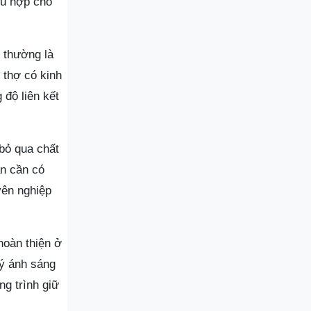
hù hợp cho
y thường là
i thợ có kinh
độ liên kết
 bỏ qua chất
ẩn cần có
yên nghiệp
hoàn thiện ở
lý ánh sáng
ng trình giữ