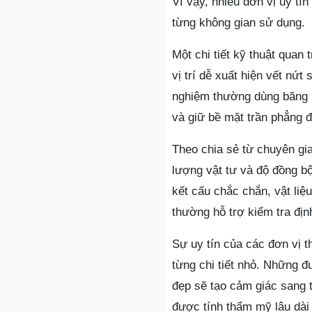
Vì vậy, nhiều đơn vị uy tí
từng không gian sử dụng.
Một chi tiết kỹ thuật quan
vị trí dễ xuất hiện vết nứt
nghiệm thường dùng băng k
và giữ bề mặt trần phẳng đ
Theo chia sẻ từ chuyên gia
lượng vật tư và độ đồng b
kết cấu chắc chắn, vật liệ
thường hỗ trợ kiểm tra địn
Sự uy tín của các đơn vị t
từng chi tiết nhỏ. Những 
đẹp sẽ tạo cảm giác sang t
được tính thẩm mỹ lâu dài 