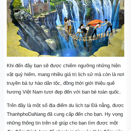
Khi đến đây bạn sẽ được chiêm ngưỡng những hiện
vật quý hiếm, mang nhiều giá trị lịch sử mà còn là nơi
truyền bá tự hào dân tộc, đồng thời giới thiệu quê
hương Việt Nam tươi đẹp đến với bạn bè toàn quốc.
Trên đây là một số địa điểm du lịch tại Đà nẵng, được
ThanhphoDaNang đã cung cấp đến cho bạn. Hy vọng
những thông tin trên sẽ giúp cho bạn tìm được một