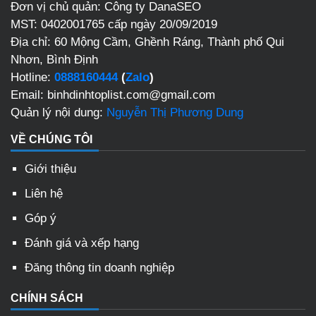
Đơn vị chủ quản: Công ty DanaSEO
MST: 0402001765 cấp ngày 20/09/2019
Địa chỉ: 60 Mộng Cầm, Ghềnh Ráng, Thành phố Qui
Nhơn, Bình Định
Hotline:
0888160444
(
Zalo
)
Email: binhdinhtoplist.com@gmail.com
Quản lý nội dung:
Nguyễn Thị Phương Dung
VỀ CHÚNG TÔI
Giới thiệu
Liên hệ
Góp ý
Đánh giá và xếp hạng
Đăng thông tin doanh nghiệp
CHÍNH SÁCH