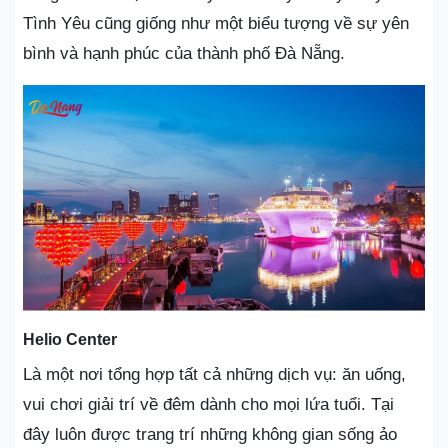
Tình Yêu cũng giống như một biểu tượng về sự yên
bình và hạnh phúc của thành phố Đà Nẵng.
Helio Center
Là một nơi tổng hợp tất cả những dịch vụ: ăn uống,
vui chơi giải trí về đêm dành cho mọi lứa tuổi. Tại
đây luôn được trang trí những không gian sống ảo