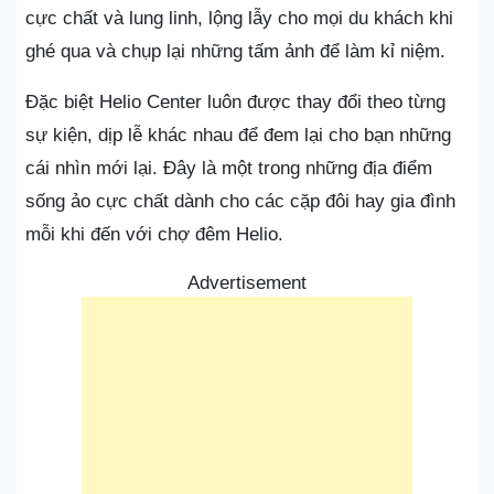
cực chất và lung linh, lộng lẫy cho mọi du khách khi
ghé qua và chụp lại những tấm ảnh để làm kỉ niệm.
Đặc biệt Helio Center luôn được thay đổi theo từng
sự kiện, dịp lễ khác nhau để đem lại cho bạn những
cái nhìn mới lại. Đây là một trong những địa điểm
sống ảo cực chất dành cho các cặp đôi hay gia đình
mỗi khi đến với chợ đêm Helio.
Advertisement