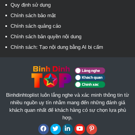
Quy định sử dụng
Chính sách bảo mật
Chính sách quảng cáo
Chính sách bản quyền nội dung
Chính sách: Tạo nội dung bằng AI bị cấm
Binhdinhtoplist luôn lắng nghe và xác minh thông tin từ
nhiều nguồn uy tín nhằm mang đến những đánh giá
khách quan nhất để khách hàng có sự chọn lựa phù
hợp.