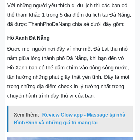
Với những người yêu thích đi du lịch thì các bạn có
thể tham khảo 1 trong 5 địa điểm du lịch tại Đà Nẵng,
đã được ThanhPhoDaNang chia sẻ dưới đây gồm:
Hồ Xanh Đà Nẵng
Được mọi người nơi đây ví như một Đà Lạt thu nhỏ
nằm giữa lòng thành phố Đà Nẵng, khi bạn đến với
Hồ Xanh bạn có thể đắm chìm vào dòng sông nước,
tận hưởng những phút giây thật yên tĩnh. Đây là một
trong những địa điểm check in lý tưởng nhất trong
chuyến hành trình đầy thú vị của bạn.
Xem thêm:
Review Glow app - Massage tại nhà
Bình Định và những giá trị mang lại