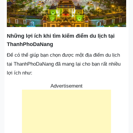
Những lợi ích khi tìm kiếm điểm du lịch tại
ThanhPhoDaNang
Để có thể giúp bạn chọn được một địa điểm du lịch
tại ThanhPhoDaNang đã mang lại cho bạn rất nhiều
lợi ích như:
Advertisement