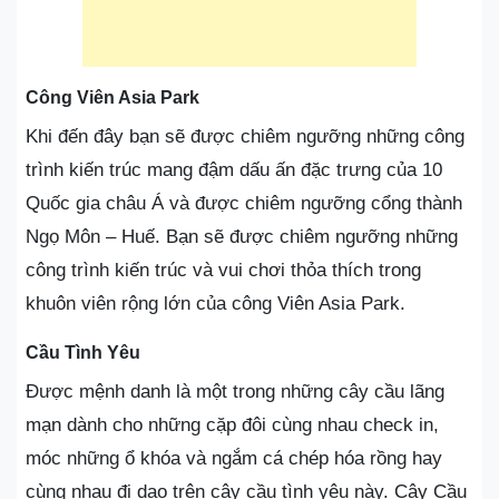
Công Viên Asia Park
Khi đến đây bạn sẽ được chiêm ngưỡng những công
trình kiến trúc mang đậm dấu ấn đặc trưng của 10
Quốc gia châu Á và được chiêm ngưỡng cổng thành
Ngọ Môn – Huế. Bạn sẽ được chiêm ngưỡng những
công trình kiến trúc và vui chơi thỏa thích trong
khuôn viên rộng lớn của công Viên Asia Park.
Cầu Tình Yêu
Được mệnh danh là một trong những cây cầu lãng
mạn dành cho những cặp đôi cùng nhau check in,
móc những ổ khóa và ngắm cá chép hóa rồng hay
cùng nhau đi dạo trên cây cầu tình yêu này. Cây Cầu