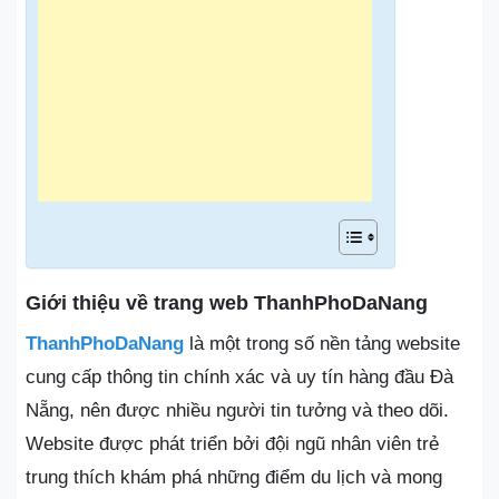
Giới thiệu về trang web ThanhPhoDaNang
ThanhPhoDaNang
là một trong số nền tảng website
cung cấp thông tin chính xác và uy tín hàng đầu Đà
Nẵng, nên được nhiều người tin tưởng và theo dõi.
Website được phát triển bởi đội ngũ nhân viên trẻ
trung thích khám phá những điểm du lịch và mong