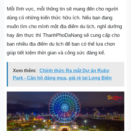
Mỗi lĩnh vực, mỗi thông tin sẽ mang đến cho người
dùng có những kiến thức hữu ích. Nếu bạn đang
muốn tìm cho mình một địa điểm du lịch, nghỉ dưỡng
hay ẩm thực thì ThanhPhoDaNang sẽ cung cấp cho
bạn nhiều địa điểm du lịch để bạn có thể lựa chọn
giúp tiết kiệm thời gian và công sức đáng kể.
Xem thêm:
Chính thức Ra mắt Dự án Ruby
Park - Căn hộ đáng mua, giá rẻ tại Long Biên