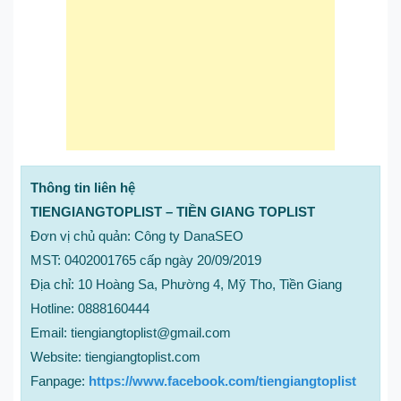
Thông tin liên hệ
TIENGIANGTOPLIST – TIỀN GIANG TOPLIST
Đơn vị chủ quản: Công ty DanaSEO
MST: 0402001765 cấp ngày 20/09/2019
Địa chỉ: 10 Hoàng Sa, Phường 4, Mỹ Tho, Tiền Giang
Hotline: 0888160444
Email: tiengiangtoplist@gmail.com
Website: tiengiangtoplist.com
Fanpage:
https://www.facebook.com/tiengiangtoplist