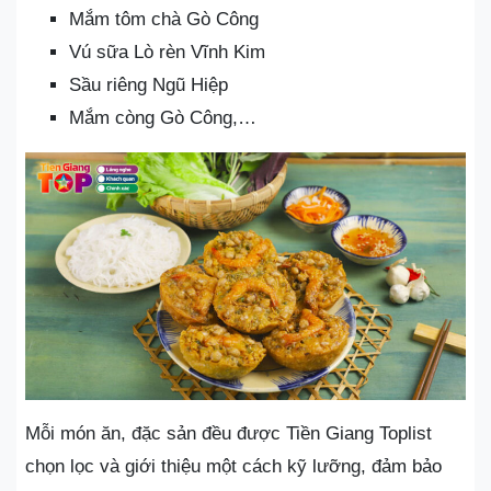
Mắm tôm chà Gò Công
Vú sữa Lò rèn Vĩnh Kim
Sầu riêng Ngũ Hiệp
Mắm còng Gò Công,…
Mỗi món ăn, đặc sản đều được Tiền Giang Toplist
chọn lọc và giới thiệu một cách kỹ lưỡng, đảm bảo