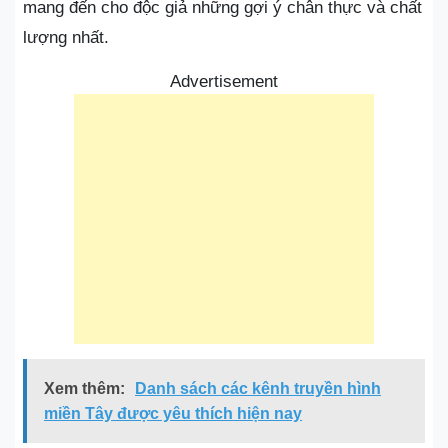
mang đến cho độc giả những gợi ý chân thực và chất
lượng nhất.
Advertisement
Xem thêm:
Danh sách các kênh truyền hình
miền Tây được yêu thích hiện nay