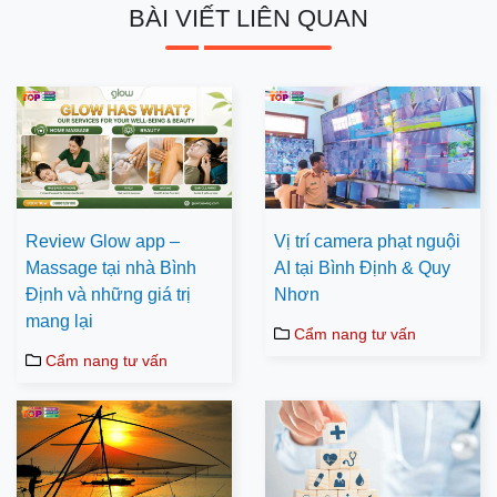
BÀI VIẾT LIÊN QUAN
Review Glow app –
Vị trí camera phạt nguội
Massage tại nhà Bình
AI tại Bình Định & Quy
Định và những giá trị
Nhơn
mang lại
Cẩm nang tư vấn
Cẩm nang tư vấn