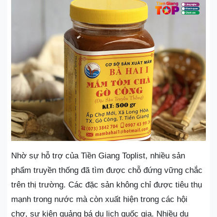
Nhờ sự hỗ trợ của Tiền Giang Toplist, nhiều sản
phẩm truyền thống đã tìm được chỗ đứng vững chắc
trên thị trường. Các đặc sản không chỉ được tiêu thụ
mạnh trong nước mà còn xuất hiện trong các hội
chợ, sự kiện quảng bá du lịch quốc gia. Nhiều du