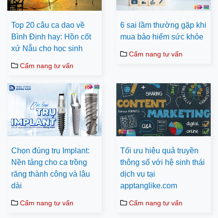
Top 20 câu ca dao về
6 sai lầm thường gặp khi
Bình Định hay: Hồn cốt
mua bảo hiểm sức khỏe
xứ Nẫu cho học sinh
Cẩm nang tư vấn
Cẩm nang tư vấn
Chọn đúng trụ Implant:
Tối ưu hiệu quả truyền
Nền tảng cho ca trồng
thông số với hệ sinh thái
răng thành công và lâu
dịch vụ tại
dài
apptanglike.com
Cẩm nang tư vấn
Cẩm nang tư vấn