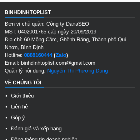
BINHDINHTOPLIST
Đơn vị chủ quản: Công ty DanaSEO
MST: 0402001765 cấp ngày 20/09/2019
Địa chỉ: 60 Mộng Cầm, Ghềnh Ráng, Thành phố Qui
Nhơn, Bình Định
Hotline:
0888160444
(
Zalo
)
Email: binhdinhtoplist.com@gmail.com
Quản lý nội dung:
Nguyễn Thị Phương Dung
VỀ CHÚNG TÔI
Giới thiệu
Liên hệ
Góp ý
Đánh giá và xếp hạng
Đăng thông tin doanh nghiệp