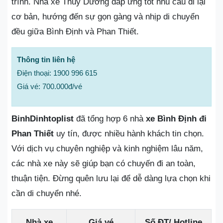
trình. Nhà xe Thùy Dương đáp ứng tốt nhu cầu đi lại
cơ bản, hướng đến sự gọn gàng và nhịp di chuyển
đều giữa Bình Định và Phan Thiết.
Thông tin liên hệ
Điện thoại: 1900 996 615
Giá vé: 700.000đ/vé
BinhDinhtoplist
đã tổng hợp 6 nhà
xe Bình Định đi
Phan Thiết
uy tín, được nhiều hành khách tin chọn.
Với dịch vụ chuyên nghiệp và kinh nghiệm lâu năm,
các nhà xe này sẽ giúp bạn có chuyến đi an toàn,
thuận tiện. Đừng quên lưu lại để dễ dàng lựa chọn khi
cần di chuyển nhé.
Nhà xe
Giá vé
Số ĐT/ Hotline