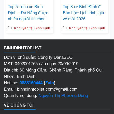
Top 5+ nhà xe Bình
Top 8 xe Bình Định đi
Định – Đà Nẵng được
Bảo Lộc: Lịch trình, giá
nhiều người tin chọn
vé mới 2026
Di chuyển tại Bình Định
Di chuyển tại Bình Định
BINHDINHTOPLIST
Đơn vị chủ quản: Công ty DanaSEO
MST: 0402001765 cấp ngày 20/09/2019
Địa chỉ: 60 Mộng Cầm, Ghềnh Ráng, Thành phố Qui
Nhơn, Bình Định
Hotline:
0888160444
(
Zalo
)
Email: binhdinhtoplist.com@gmail.com
Quản lý nội dung:
Nguyễn Thị Phương Dung
VỀ CHÚNG TÔI