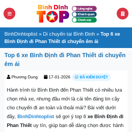
BinhDinhtoplist
»
Di chuyển tại Bình Định
»
Top 6 xe
Bình Định đi Phan Thiết di chuyển êm ái
Top 6 xe Bình Định đi Phan Thiết di chuyển
êm ái
Phương Dung
17-01-2026
ĐÃ KIỂM DUYỆT
Hành trình từ Bình Định đến Phan Thiết có nhiều lựa
chọn nhà xe, nhưng đâu mới là cái tên đáng tin cậy
cho chuyến đi an toàn và thoải mái? Bài viết dưới
đây,
BinhDinhtoplist
sẽ gợi ý top 6
xe Bình Định đi
Phan Thiết
uy tín, giúp bạn dễ dàng chọn được hành