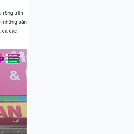
 rộng trên
n những sản
t cả các