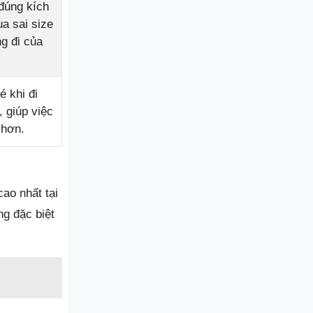
đúng kích
ua sai size
g đi của
é khi đi
 giúp việc
 hơn.
ao nhất tại
g đặc biệt