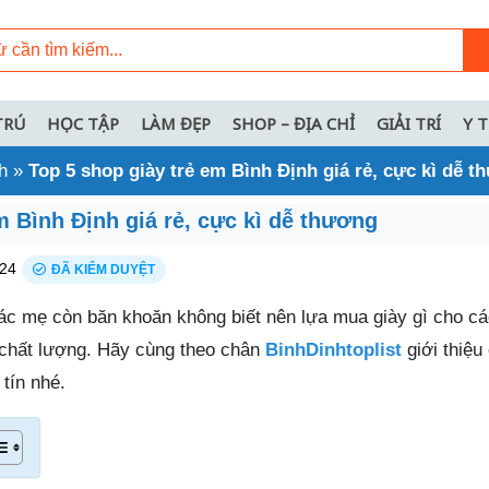
TRÚ
HỌC TẬP
LÀM ĐẸP
SHOP – ĐỊA CHỈ
GIẢI TRÍ
Y 
h
»
Top 5 shop giày trẻ em Bình Định giá rẻ, cực kì dễ 
m Bình Định giá rẻ, cực kì dễ thương
24
ĐÃ KIỂM DUYỆT
ác mẹ còn băn khoăn không biết nên lựa mua giày gì cho cá
 chất lượng. Hãy cùng theo chân
BinhDinhtoplist
giới thiệu
tín nhé.