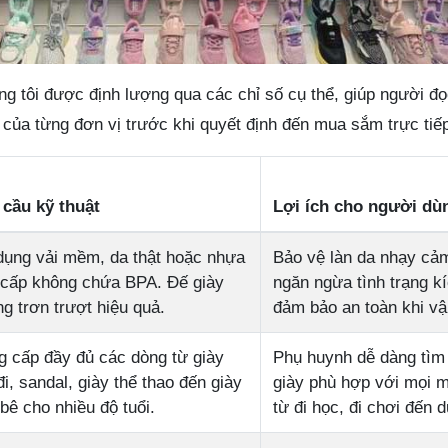
g tôi được định lượng qua các chỉ số cụ thể, giúp người đọ
 của từng đơn vị trước khi quyết định đến mua sắm trực tiế
 cầu kỹ thuật
Lợi ích cho người dù
dụng vải mềm, da thật hoặc nhựa
Bảo vệ làn da nhạy cả
 cấp không chứa BPA. Đế giày
ngăn ngừa tình trạng k
g trơn trượt hiệu quả.
đảm bảo an toàn khi vậ
 cấp đầy đủ các dòng từ giày
Phụ huynh dễ dàng tìm
đi, sandal, giày thể thao đến giày
giày phù hợp với mọi 
bê cho nhiều độ tuổi.
từ đi học, đi chơi đến d