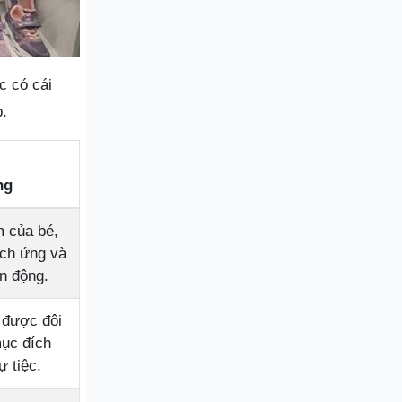
c có cái
p.
ng
m của bé,
ích ứng và
n động.
 được đôi
mục đích
ự tiệc.