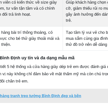
 viên có kiến thức về size giày
Giúp khách hàng chọn 
em, tư vấn tận tâm và có chính
cỡ, giảm thiểu rủi ro m
 đổi trả linh hoạt.
gây ảnh hưởng đến dán
trẻ.
hàng bài trí thông thoáng, có
Tạo tâm lý vui vẻ cho b
vực cho bé thử giày thoải mái và
mua sắm cùng gia đình,
 thiện.
thử đồ trở nên dễ dàng
 Bình Định uy tín và đa dạng mẫu mã
tiết 5 hệ thống và cửa hàng giày dép trẻ em được đánh giá c
 vị này không chỉ đảm bảo về mặt thẩm mỹ mà còn chú trọn
đôi chân trẻ em.
hàng tranh treo tường Bình Định đẹp và bền