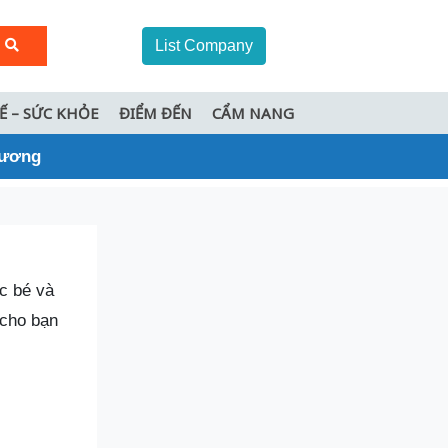
List Company
TẾ – SỨC KHỎE
ĐIỂM ĐẾN
CẨM NANG
thương
c bé và
 cho bạn