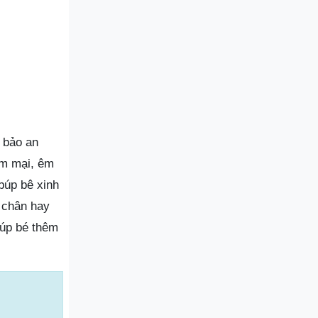
m bảo an
ềm mại, êm
búp bê xinh
 chân hay
iúp bé thêm