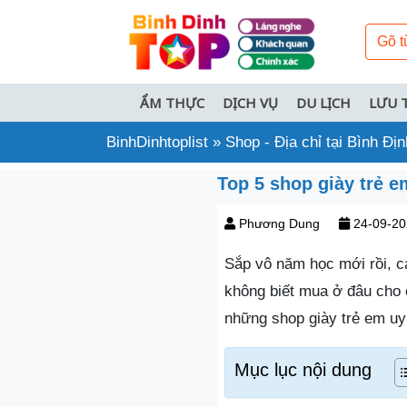
ẨM THỰC
DỊCH VỤ
DU LỊCH
LƯU 
BinhDinhtoplist
»
Shop - Địa chỉ tại Bình Địn
Top 5 shop giày trẻ e
Phương Dung
24-09-20
Sắp vô năm học mới rồi, c
không biết mua ở đâu cho
những shop giày trẻ em uy 
Mục lục nội dung