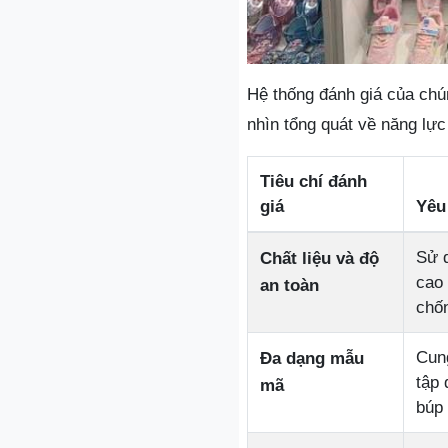
Hệ thống đánh giá của chún
nhìn tổng quát về năng lực
Tiêu chí đánh
giá
Yêu
Sử 
Chất liệu và độ
cao
an toàn
chốn
Cung
Đa dạng mẫu
tập 
mã
búp 