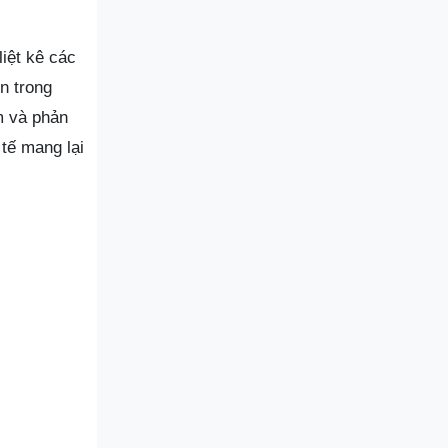
iệt kê các
n trong
m và phản
 tế mang lại