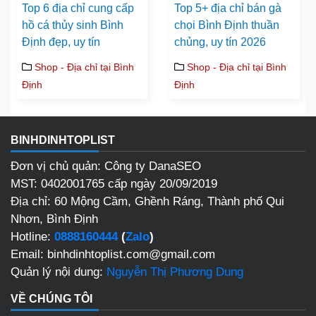
Top 6 địa chỉ cung cấp
Top 5+ địa chỉ bán gà
hồ cá thủy sinh Bình
chọi Bình Định thuần
Định đẹp, uy tín
chủng, uy tín 2026
Shop - Địa chỉ tại Bình
Shop - Địa chỉ tại Bình
Định
Định
BINHDINHTOPLIST
Đơn vị chủ quản: Công ty DanaSEO
MST: 0402001765 cấp ngày 20/09/2019
Địa chỉ: 60 Mộng Cầm, Ghềnh Ráng, Thành phố Qui
Nhơn, Bình Định
Hotline:
0888160444
(
Zalo
)
Email: binhdinhtoplist.com@gmail.com
Quản lý nội dung:
Nguyễn Thị Phương Dung
VỀ CHÚNG TÔI