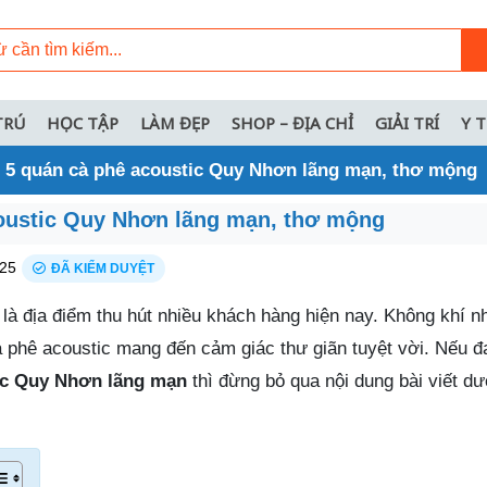
TRÚ
HỌC TẬP
LÀM ĐẸP
SHOP – ĐỊA CHỈ
GIẢI TRÍ
Y 
 5 quán cà phê acoustic Quy Nhơn lãng mạn, thơ mộng
oustic Quy Nhơn lãng mạn, thơ mộng
25
ĐÃ KIỂM DUYỆT
là địa điểm thu hút nhiều khách hàng hiện nay. Không khí n
à phê acoustic mang đến cảm giác thư giãn tuyệt vời. Nếu đ
ic Quy Nhơn lãng mạn
thì đừng bỏ qua nội dung bài viết d