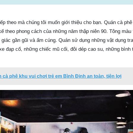
iếp theo mà chúng tôi muốn giới thiệu cho bạn. Quán cà phê
kế theo phong cách của những năm thập niên 90. Tông màu 
 giác gần gũi và ấm cúng. Quán sử dụng những vật dụng tra
xe đạp cổ, những chiếc mũ cối, đôi dép cao su, những bình
 cà phê khu vui chơi trẻ em Bình Định an toàn, tiện lợi