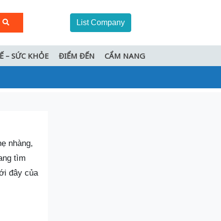
List Company
TẾ – SỨC KHỎE
ĐIỂM ĐẾN
CẨM NANG
hẹ nhàng,
ang tìm
ưới đây của