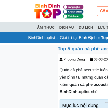
ẨM THỰC
DỊCH VỤ
DU LỊCH
LƯU 
BinhDinhtoplist
»
Giải trí tại Bình Định
»
Top
Top 5 quán cà phê ac
Phương Dung
06-03-20
Quán cà phê acoustic luôn 
yên bình tại những quán c
kiếm
quán cà phê acoust
BinhDinhtoplist
nhé.
Mục lục nội dung