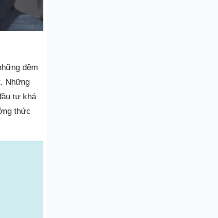
 những đêm
t. Những
đầu tư khá
ởng thức