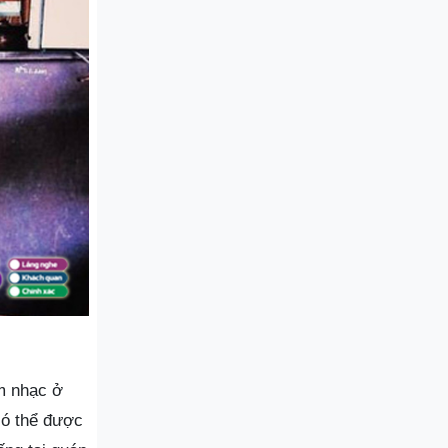
m nhạc ở
có thể được