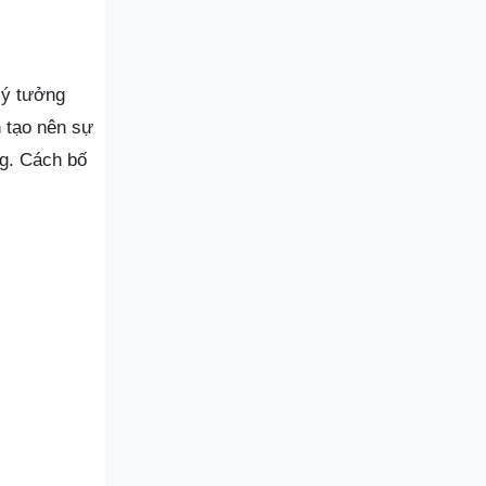
lý tưởng
h tạo nên sự
ng. Cách bố