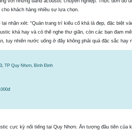
cùng với những band acoustic chuyên nghiệp. Thực đơn đồ u
 cho khách hàng nhiều sự lựa chọn.
ại nhận xét: “Quán trang trí kiểu cổ khá là đẹp, đặc biệt và
oustic khá hay và có thể nghe thư giãn, còn các bạn đam mê
ân, tuy nhiên nước uống ở đây không phải quá đặc sắc hay nổ
 3, TP Quy Nhơn, Bình Định
.000đ
stic cực kỳ nổi tiếng tại Quy Nhơn. Ấn tượng đầu tiên của 