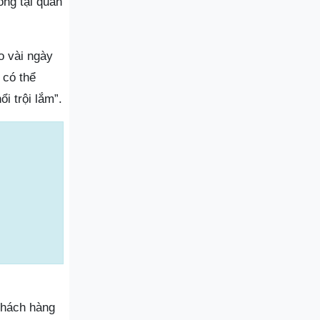
ống tại quán
o vài ngày
 có thể
i trội lắm”.
khách hàng