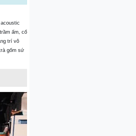
 acoustic
trầm ấm, cổ
ng trí vô
 trà gốm sứ