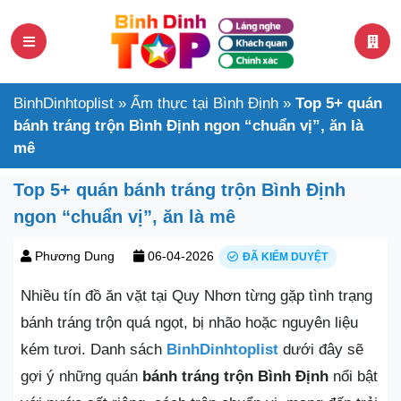
BinhDinhtoplist
»
Ẩm thực tại Bình Định
»
Top 5+ quán
bánh tráng trộn Bình Định ngon “chuẩn vị”, ăn là
mê
Top 5+ quán bánh tráng trộn Bình Định
ngon “chuẩn vị”, ăn là mê
Phương Dung
06-04-2026
ĐÃ KIỂM DUYỆT
Nhiều tín đồ ăn vặt tại Quy Nhơn từng gặp tình trạng
bánh tráng trộn quá ngọt, bị nhão hoặc nguyên liệu
kém tươi. Danh sách
BinhDinhtoplist
dưới đây sẽ
gợi ý những quán
bánh tráng trộn Bình Định
nổi bật