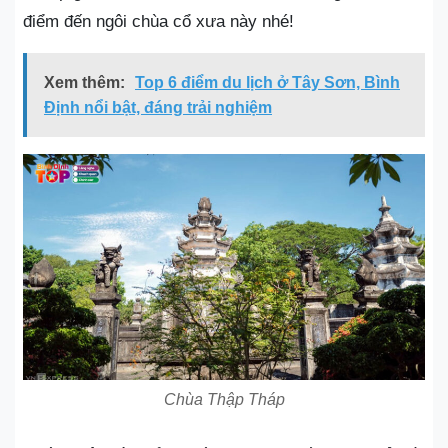
điểm đến ngôi chùa cổ xưa này nhé!
Xem thêm:
Top 6 điểm du lịch ở Tây Sơn, Bình
Định nổi bật, đáng trải nghiệm
Chùa Thập Tháp