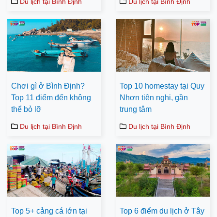
Du lịch tại Bình Định
Du lịch tại Bình Định
Chơi gì ở Bình Định?
Top 10 homestay tại Quy
Top 11 điểm đến không
Nhơn tiện nghi, gần
thể bỏ lỡ
trung tâm
Du lịch tại Bình Định
Du lịch tại Bình Định
Top 5+ cảng cá lớn tại
Top 6 điểm du lịch ở Tây