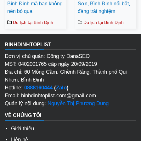
Bình Định mà bạn không
Sơn, Bình Định nổi bật,
nên bỏ qua
đáng trải nghiệm
Du lịch tại Bình Định
Du lịch tại Bình Định
BINHDINHTOPLIST
Đơn vị chủ quản: Công ty DanaSEO
MST: 0402001765 cấp ngày 20/09/2019
Địa chỉ: 60 Mộng Cầm, Ghềnh Ráng, Thành phố Qui
Nhơn, Bình Định
Hotline:
0888160444
(
Zalo
)
Email: binhdinhtoplist.com@gmail.com
Quản lý nội dung:
Nguyễn Thị Phương Dung
VỀ CHÚNG TÔI
Giới thiệu
Liên hệ