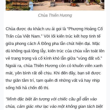
Chùa Thiên Hương
Chùa được du khách ưu ái gọi là “Phượng Hoàng Cổ
Trấn của Việt Nam.” Với lối kiến trúc kết hợp tinh tế
giữa phong cách Á Đông pha lẫn chút hiện đại. Mặc
dù không quá lộng lẫy, kiến trúc của chùa vẫn toát lên
vẻ trang trọng và cổ kính khó lẫn giữa “vùng đất võ.”
Ngoài ra, chùa Thiên Hương còn có khuôn viên xanh
mát, yên bình rất dễ chịu. Khi đến đây, bạn sẽ được
thư giãn tâm trí, tạm quên đi những vất vả hay nhịp
sống hối hả chốn đô thị.
“Mình đặc biệt ấn tượng với chiếc cầu gỗ dẫn vào
chùa, cảm giác như lạc vào một không gian tách biệt