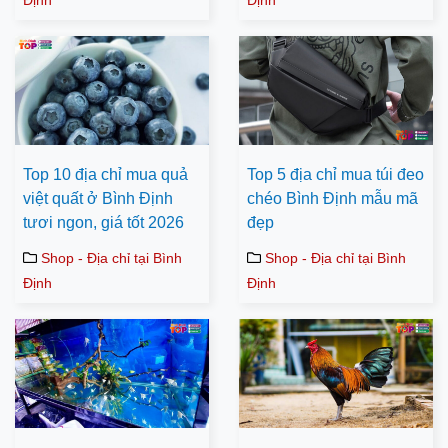
Định
Định
Top 10 địa chỉ mua quả
Top 5 địa chỉ mua túi đeo
việt quất ở Bình Định
chéo Bình Định mẫu mã
tươi ngon, giá tốt 2026
đẹp
Shop - Địa chỉ tại Bình
Shop - Địa chỉ tại Bình
Định
Định