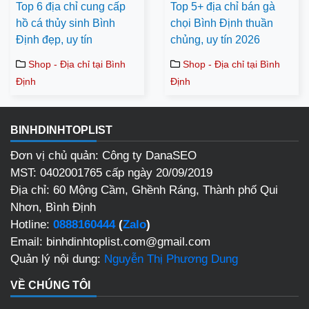
Top 6 địa chỉ cung cấp
Top 5+ địa chỉ bán gà
hồ cá thủy sinh Bình
chọi Bình Định thuần
Định đẹp, uy tín
chủng, uy tín 2026
Shop - Địa chỉ tại Bình
Shop - Địa chỉ tại Bình
Định
Định
BINHDINHTOPLIST
Đơn vị chủ quản: Công ty DanaSEO
MST: 0402001765 cấp ngày 20/09/2019
Địa chỉ: 60 Mộng Cầm, Ghềnh Ráng, Thành phố Qui
Nhơn, Bình Định
Hotline:
0888160444
(
Zalo
)
Email: binhdinhtoplist.com@gmail.com
Quản lý nội dung:
Nguyễn Thị Phương Dung
VỀ CHÚNG TÔI