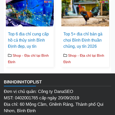
Top 6 địa chỉ cung cấp
Top 5+ địa chỉ bán gà
hồ cá thủy sinh Bình
chọi Bình Định thuần
Định đẹp, uy tín
chủng, uy tín 2026
Shop - Địa chỉ tại Bình
Shop - Địa chỉ tại Bình
Định
Định
BINHDINHTOPLIST
Đơn vị chủ quản: Công ty DanaSEO
MST: 0402001765 cấp ngày 20/09/2019
Địa chỉ: 60 Mộng Cầm, Ghềnh Ráng, Thành phố Qui
Nhơn, Bình Định