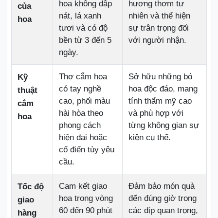
hoa không dập
hương thơm tự
của
nát, lá xanh
nhiên và thể hiện
hoa
tươi và có độ
sự trân trọng đối
bền từ 3 đến 5
với người nhận.
ngày.
Thợ cắm hoa
Sở hữu những bó
Kỹ
có tay nghề
hoa độc đáo, mang
thuật
cao, phối màu
tính thẩm mỹ cao
cắm
hài hòa theo
và phù hợp với
hoa
phong cách
từng không gian sự
hiện đại hoặc
kiện cụ thể.
cổ điển tùy yêu
cầu.
Cam kết giao
Đảm bảo món quà
Tốc độ
hoa trong vòng
đến đúng giờ trong
giao
60 đến 90 phút
các dịp quan trọng,
hàng