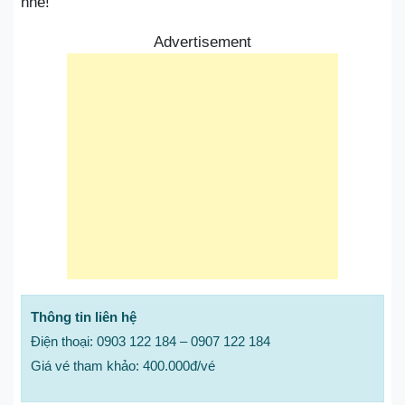
nhé!
Advertisement
Thông tin liên hệ
Điện thoại: 0903 122 184 – 0907 122 184
Giá vé tham khảo: 400.000đ/vé