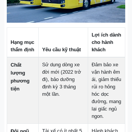
Lợi ích dành
Hạng mục
cho hành
thẩm định
Yêu cầu kỹ thuật
khách
Sử dụng dòng xe
Đảm bảo xe
Chất
đời mới (2022 trở
vận hành êm
lượng
đi), bảo dưỡng
ái, giảm thiểu
phương
định kỳ 3 tháng
rủi ro hỏng
tiện
một lần.
hóc dọc
đường, mang
lại giấc ngủ
ngon.
Tài xế có ít nhất 5
Hành khách
Đội ngũ