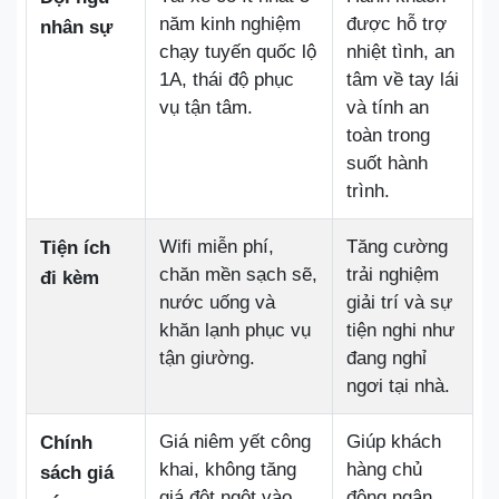
năm kinh nghiệm
được hỗ trợ
nhân sự
chạy tuyến quốc lộ
nhiệt tình, an
1A, thái độ phục
tâm về tay lái
vụ tận tâm.
và tính an
toàn trong
suốt hành
trình.
Wifi miễn phí,
Tăng cường
Tiện ích
chăn mền sạch sẽ,
trải nghiệm
đi kèm
nước uống và
giải trí và sự
khăn lạnh phục vụ
tiện nghi như
tận giường.
đang nghỉ
ngơi tại nhà.
Giá niêm yết công
Giúp khách
Chính
khai, không tăng
hàng chủ
sách giá
giá đột ngột vào
động ngân