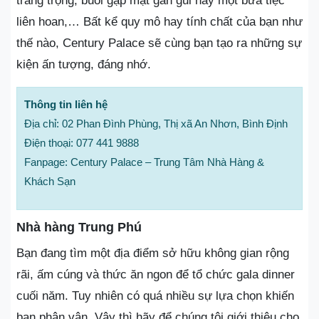
trang trọng, buổi gặp mặt gần gũi hay một bữa tiệc
liên hoan,… Bất kể quy mô hay tính chất của bạn như
thế nào, Century Palace sẽ cùng bạn tạo ra những sự
kiện ấn tượng, đáng nhớ.
Thông tin liên hệ
Địa chỉ: 02 Phan Đình Phùng, Thị xã An Nhơn, Bình Định
Điện thoại: 077 441 9888
Fanpage: Century Palace – Trung Tâm Nhà Hàng &
Khách Sạn
Nhà hàng Trung Phú
Bạn đang tìm một địa điểm sở hữu không gian rộng
rãi, ấm cúng và thức ăn ngon để tổ chức gala dinner
cuối năm. Tuy nhiên có quá nhiều sự lựa chọn khiến
bạn phân vân. Vậy thì hãy để chúng tôi giới thiệu cho