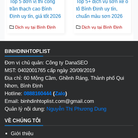
Top 5 đơn vị thi công
Top 5+ dịch vụ sơn xe ô
trần thạch cao Bình
tô Bình Định uy tín,
Định uy tín, giá tốt 2026
chuẩn màu sơn 2026
Dịch vụ tại Bình Định
Dịch vụ tại Bình Định
BINHDINHTOPLIST
Đơn vị chủ quản: Công ty DanaSEO
MST: 0402001765 cấp ngày 20/09/2019
Địa chỉ: 60 Mộng Cầm, Ghềnh Ráng, Thành phố Qui
Nhơn, Bình Định
Hotline:
0888160444
(
Zalo
)
Email: binhdinhtoplist.com@gmail.com
Quản lý nội dung:
Nguyễn Thị Phương Dung
VỀ CHÚNG TÔI
Giới thiệu