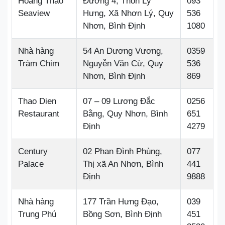
Hoàng Thao
Đường 4, Thôn Lý
093
Seaview
Hưng, Xã Nhơn Lý, Quy
536
Nhơn, Bình Định
1080
Nhà hàng
54 An Dương Vương,
0359
Tràm Chim
Nguyễn Văn Cừ, Quy
536
Nhơn, Bình Định
869
Thao Dien
07 – 09 Lương Đắc
0256
Restaurant
Bằng, Quy Nhơn, Bình
651
Định
4279
Century
02 Phan Đình Phùng,
077
Palace
Thị xã An Nhơn, Bình
441
Định
9888
Nhà hàng
177 Trần Hưng Đạo,
039
Trung Phú
Bồng Sơn, Bình Định
451