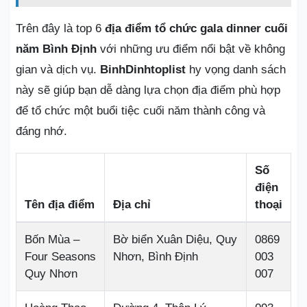
Trên đây là top 6
địa điểm tổ chức gala dinner cuối
năm Bình Định
với những ưu điểm nổi bật về không
gian và dịch vụ.
BinhDinhtoplist
hy vọng danh sách
này sẽ giúp bạn dễ dàng lựa chọn địa điểm phù hợp
để tổ chức một buổi tiệc cuối năm thành công và
đáng nhớ.
Số
điện
Tên địa điểm
Địa chỉ
thoại
Bốn Mùa –
Bờ biển Xuân Diệu, Quy
0869
Four Seasons
Nhơn, Bình Định
003
Quy Nhơn
007