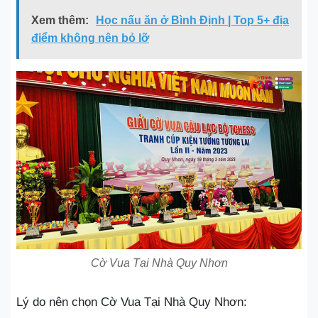
Xem thêm:
Học nấu ăn ở Bình Định | Top 5+ địa
điểm không nên bỏ lỡ
Cờ Vua Tại Nhà Quy Nhơn
Lý do nên chọn Cờ Vua Tại Nhà Quy Nhơn: