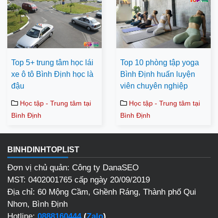
Top 5+ trung tâm học lái
Top 10 phòng tập yoga
xe ô tô Bình Định học là
Bình Định huấn luyện
đậu
viên chuyên nghiệp
Học tập - Trung tâm tại
Học tập - Trung tâm tại
Bình Định
Bình Định
BINHDINHTOPLIST
Đơn vị chủ quản: Công ty DanaSEO
MST: 0402001765 cấp ngày 20/09/2019
Địa chỉ: 60 Mộng Cầm, Ghềnh Ráng, Thành phố Qui
Nhơn, Bình Định
Hotline:
0888160444
(
Zalo
)